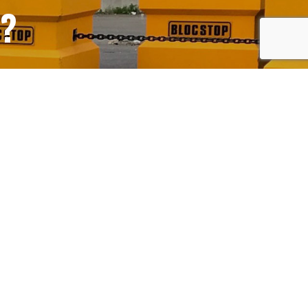
S?
recaptcha