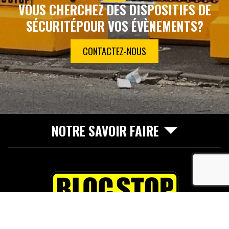
VOUS CHERCHEZ DES DISPOSITIFS DE
SÉCURITÉ
POUR VOS ÉVÈNEMENTS?
CONTACTEZ-NOUS
NOTRE SAVOIR FAIRE
recaptcha
65 avenue du Maréchal de Lattre de Tassigny
33610
Cestas