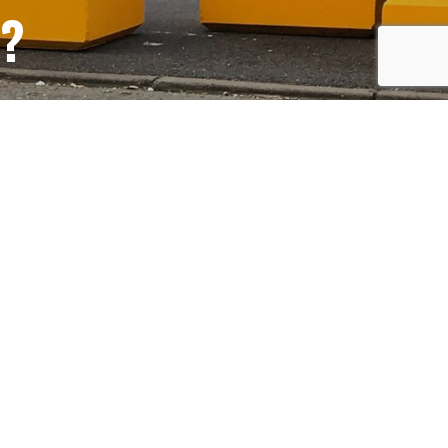
S?
recaptcha