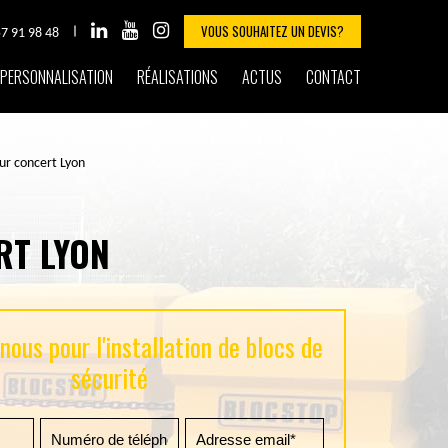
VOUS SOUHAITEZ UN DEVIS?
57 91 98 48
PERSONNALISATION
RÉALISATIONS
ACTUS
CONTACT
our concert Lyon
RT LYON
ous pour l'installation de blocs de
sécurité