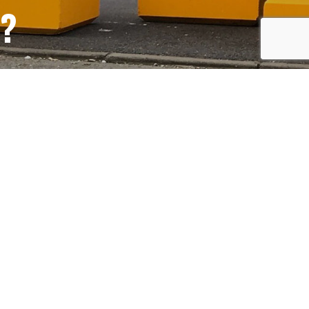
S?
recaptcha