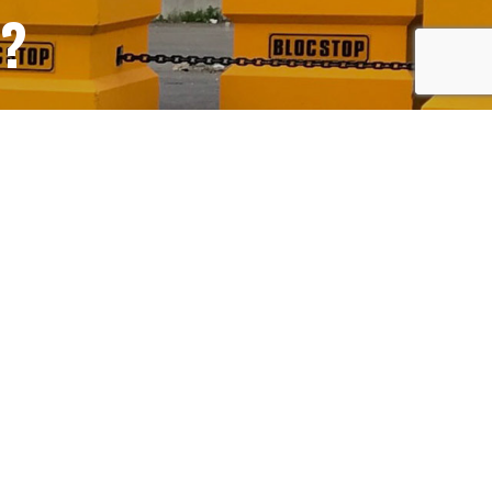
S?
recaptcha