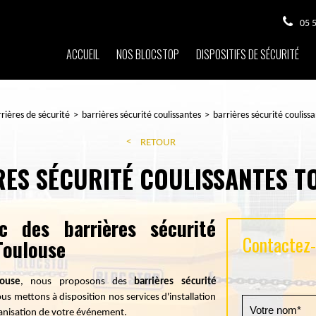
05 
ACCUEIL
NOS BLOCSTOP
DISPOSITIFS DE SÉCURITÉ
rières de sécurité
barrières sécurité coulissantes
barrières sécurité couliss
RETOUR
RES SÉCURITÉ COULISSANTES T
 des barrières sécurité
Contactez-n
Toulouse
louse
, nous proposons des
barrières sécurité
ous mettons à disposition nos services d'installation
rganisation de votre événement.