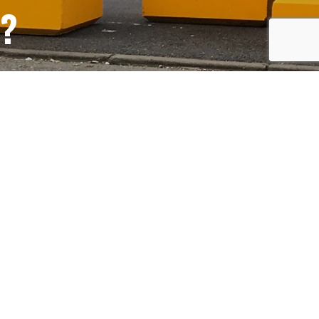
S?
recaptcha