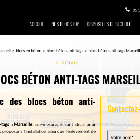
05 
ACCUEIL
NOS BLOCSTOP
DISPOSITIFS DE SÉCURITÉ
ccueil
blocs en béton
blocs béton anti-tags
blocs béton anti-tags Marseil
RETOUR
OCS BÉTON ANTI-TAGS MARSEI
c des blocs béton anti-
Contactez-n
-tags
à
Marseille
: sur-mesure, ils sont idéals pour
roposons l'installation ainsi que l'enlèvement de