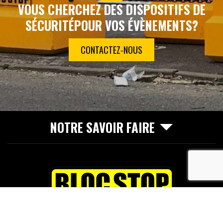
VOUS CHERCHEZ DES DISPOSITIFS DE
SÉCURITÉ
POUR VOS ÉVÈNEMENTS?
CONTACTEZ-NOUS
NOTRE SAVOIR FAIRE
recaptcha
65 avenue du Maréchal de Lattre de Tassigny
33610
Cestas