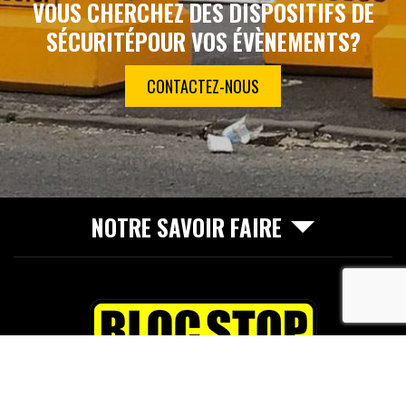
VOUS CHERCHEZ DES DISPOSITIFS DE
SÉCURITÉ
POUR VOS ÉVÈNEMENTS?
CONTACTEZ-NOUS
NOTRE SAVOIR FAIRE
recaptcha
65 avenue du Maréchal de Lattre de Tassigny
33610
Cestas